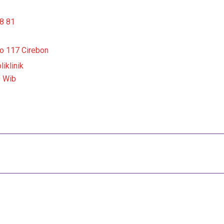
8 81
No 117 Cirebon
iklinik
0 Wib