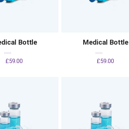
dical Bottle
Medical Bottle
Dinilai
Dinilai
£
59.00
£
59.00
0
0
dari
dari
5
5