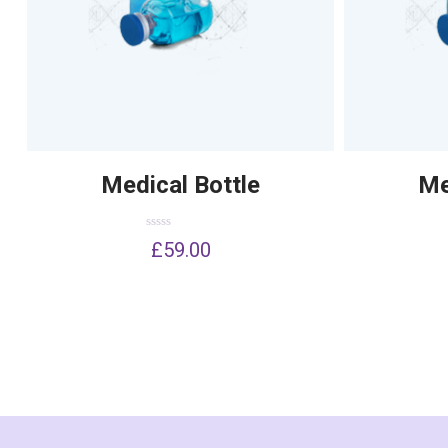
Medical Bottle
Me
Dinilai
£
59.00
0
dari
5