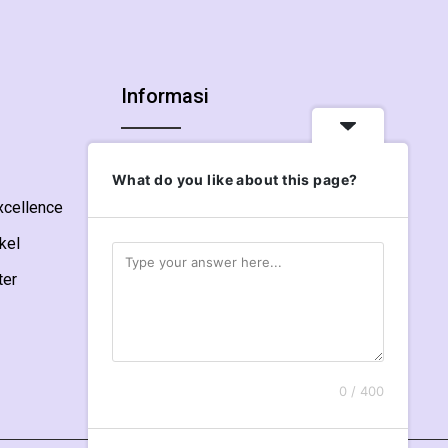
Informasi
Jam Pelayanan
What do you like about this page?
Setiap Hari : 24 Jam
xcellence
Kontak
ikel
IGD : 0231-8338881
ter
Informasi : 0231-8338877
0 / 400