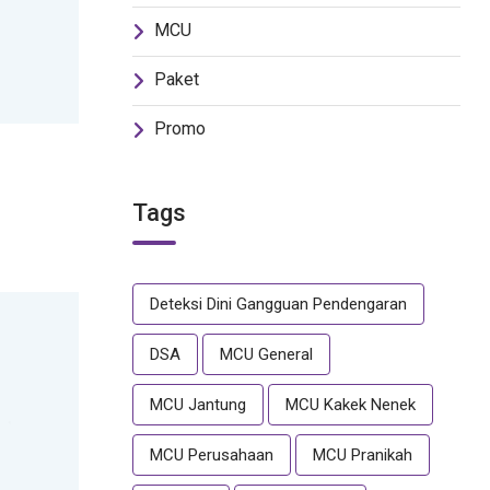
MCU
Paket
Promo
Tags
Deteksi Dini Gangguan Pendengaran
DSA
MCU General
MCU Jantung
MCU Kakek Nenek
MCU Perusahaan
MCU Pranikah