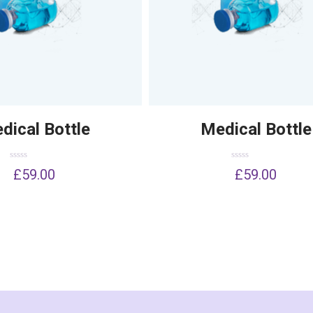
dical Bottle
Medical Bottle
Dinilai
Dinilai
£
59.00
£
59.00
0
0
dari
dari
5
5