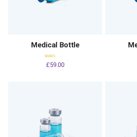
Medical Bottle
Me
Dinilai
£
59.00
5.00
dari 5