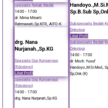
Handoyo.,M.Si.
Spesialis Rehab Medik
Sp.B.Sub Sp,Onk
14:00
- 17:00
dr. Mirna Minarti
Subspesialis Bedah K
Rahmawati.,Sp.KFR., AIFO-K
Onkologi
Lihat Profil
drg. Nana
Subspesialis Bedah K
Nurjanah.,Sp.KG
Onkologi
14:00
- 17:00
Spesialis Gigi Konservasi
dr. Moch. Yusuf
(Edodonsi)
Handoyo.,M.Si.Med., S
Lihat Profil
Sp,Onk (K)
Spesialis Gigi Konservasi
(Edodonsi)
14:00
- 17:00
drg. Nana Nurjanah.,Sp.KG