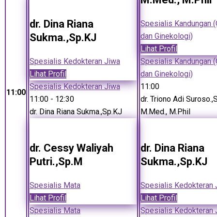
dr. Dina Riana
Spesialis Kandungan (
Sukma.,Sp.KJ
dan Ginekologi)
Lihat Profil
Spesialis Kedokteran Jiwa
Spesialis Kandungan (
Lihat Profil
dan Ginekologi)
Spesialis Kedokteran Jiwa
11:00
11:00
11:00
- 12:30
dr. Triono Adi Suroso.,S
dr. Dina Riana Sukma.,Sp.KJ
M.Med., M.Phil
dr. Cessy Waliyah
dr. Dina Riana
Putri.,Sp.M
Sukma.,Sp.KJ
Spesialis Mata
Spesialis Kedokteran 
Lihat Profil
Lihat Profil
Spesialis Mata
Spesialis Kedokteran 