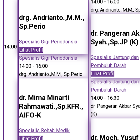
14:00
- 16:00
drg. Andrianto.,M.M., S
drg. Andrianto.,M.M.,
Sp.Perio
dr. Pangeran Ak
Syah.,Sp.JP (K)
Spesialis Gigi Periodonsia
14:00
Lihat Profil
Spesialis Jantung dan
Spesialis Gigi Periodonsia
Pembuluh Darah
14:00
- 16:00
Lihat Profil
drg. Andrianto.,M.M., Sp.Perio
Spesialis Jantung dan
Pembuluh Darah
dr. Mirna Minarti
14:00
- 16:30
Rahmawati.,Sp.KFR.,
dr. Pangeran Akbar Sy
AIFO-K
(K)
Spesialis Rehab Medik
dr. Moch. Yusuf
Lihat Profil