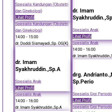
Spesialis Kandungan (Obstetri
dr. Imam
dan Ginekologi)
Syakhruddin.,S
Lihat Profil
Spesialis Kandungan (Obstetri
Spesialis Anak
dan Ginekologi)
Lihat Profil
14:00
- 15:00
Spesialis Anak
dr. Doddi Sismayadi.,Sp. OG(K)
14:00
- 16:00
dr. Imam Syakhruddin.,
dr. Imam
Syakhruddin.,Sp.A
drg. Andrianto.
Sp.Perio
Spesialis Anak
Lihat Profil
Spesialis Gigi Periodo
Spesialis Anak
Lihat Profil
14:00
- 16:00
Spesialis Gigi Periodo
dr. Imam Syakhruddin.,Sp.A