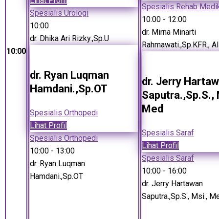
Lihat Profil
Spesialis Rehab Medi
Spesialis Urologi
10:00
- 12:00
10:00
dr. Mirna Minarti
dr. Dhika Ari Rizky.,Sp.U
Rahmawati.,Sp.KFR., A
10:00
dr. Ryan Luqman
dr. Jerry Harta
Hamdani.,Sp.OT
Saputra.,Sp.S., 
Med
Spesialis Orthopedi
Lihat Profil
Spesialis Saraf
Spesialis Orthopedi
Lihat Profil
10:00
- 13:00
Spesialis Saraf
dr. Ryan Luqman
10:00
- 16:00
Hamdani.,Sp.OT
dr. Jerry Hartawan
Saputra.,Sp.S., Msi., M