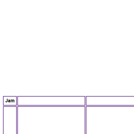
Tabel Waktu Praktek
Dokter
Jam
Monday
Tuesday