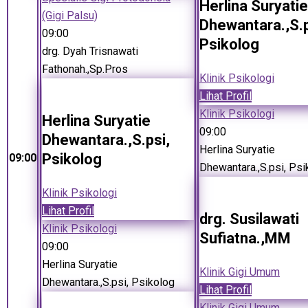
Herlina Suryatie
(Gigi Palsu)
Dhewantara.,S.p
09:00
Psikolog
drg. Dyah Trisnawati
Fathonah.,Sp.Pros
Klinik Psikologi
Lihat Profil
Klinik Psikologi
Herlina Suryatie
09:00
Dhewantara.,S.psi,
Herlina Suryatie
Psikolog
09:00
Dhewantara.,S.psi, Psi
Klinik Psikologi
Lihat Profil
drg. Susilawati
Klinik Psikologi
Sufiatna.,MM
09:00
Herlina Suryatie
Klinik Gigi Umum
Dhewantara.,S.psi, Psikolog
Lihat Profil
Klinik Gigi Umum