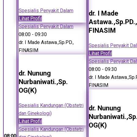
Spesialis Penyakit Dalam
dr. I Made
Lihat Profil
Astawa.,Sp.PD.,
Spesialis Penyakit Dalam
FINASIM
08:00
- 09:30
dr. I Made Astawa.,Sp.PD.,
Spesialis Penyakit Da
FINASIM
Lihat Profil
Spesialis Penyakit Da
08:00
- 09:30
dr. Nunung
dr. I Made Astawa.,Sp.
Nurbaniwati.,Sp.
FINASIM
OG(K)
Spesialis Kandungan (Obstetri
dr. Nunung
dan Ginekologi)
Nurbaniwati.,Sp
Lihat Profil
OG(K)
Spesialis Kandungan (Obstetri
08:00